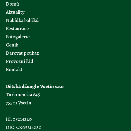
Domů
Aktuality
Nabídka balíčků
Restaurace
Fotogalerie
Ceník
Darovat poukaz
Provozní řád
Kontakt
Dětská džungle Vsetín s.r.o
Turkmenská 645
75501 Vsetín
IČ: 05214220
DIČ: CZ05214220