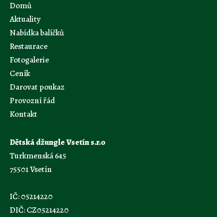
Domů
Aktuality
Nabídka balíčků
Restaurace
Fotogalerie
Ceník
Darovat poukaz
Provozní řád
Kontakt
Dětská džungle Vsetín s.r.o
Turkmenská 645
75501 Vsetín
IČ: 05214220
DIČ: CZ05214220