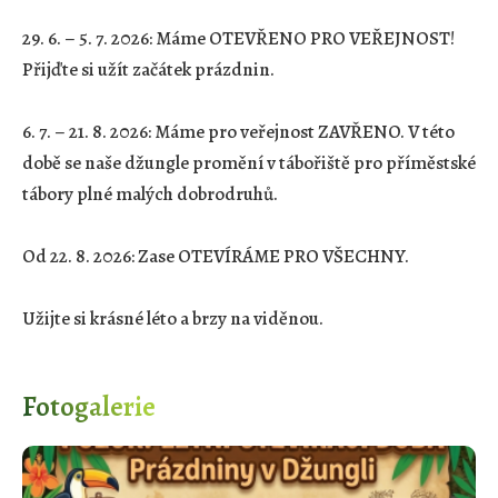
29. 6. – 5. 7. 2026: Máme OTEVŘENO PRO VEŘEJNOST!
Přijďte si užít začátek prázdnin.
6. 7. – 21. 8. 2026: Máme pro veřejnost ZAVŘENO. V této
době se naše džungle promění v tábořiště pro příměstské
tábory plné malých dobrodruhů.
Od 22. 8. 2026: Zase OTEVÍRÁME PRO VŠECHNY.
Užijte si krásné léto a brzy na viděnou.
Fotogalerie