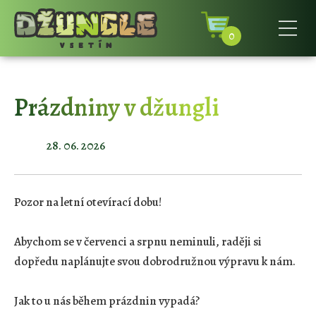
0
Prázdniny v džungli
28. 06. 2026
Pozor na letní otevírací dobu!
Abychom se v červenci a srpnu neminuli, raději si
dopředu naplánujte svou dobrodružnou výpravu k nám.
Jak to u nás během prázdnin vypadá?