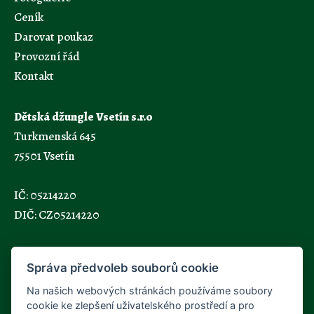
Ceník
Darovat poukaz
Provozní řád
Kontakt
Dětská džungle Vsetín s.r.o
Turkmenská 645
75501 Vsetín
IČ: 05214220
DIČ: CZ05214220
Sledujte nás
Správa předvoleb souborů cookie
Na našich webových stránkách používáme soubory
cookie ke zlepšení uživatelského prostředí a pro